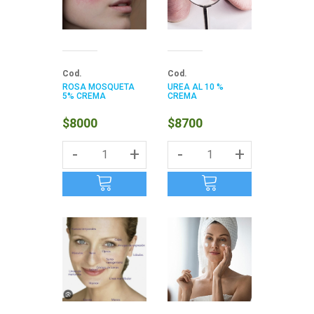
Cod.
Cod.
ROSA MOSQUETA
UREA AL 10 %
5% CREMA
CREMA
$8000
$8700
-
+
-
+