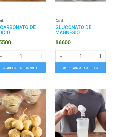
d.
Cod.
ICARBONATO DE
GLUCONATO DE
ODIO
MAGNESIO
5500
$6600
-
+
-
+
AGREGAR AL CARRITO
AGREGAR AL CARRITO