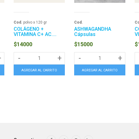
Cod.
polvo x 120 gr
Cod.
Co
COLÁGENO +
ASHWAGANDHA
C
VITAMINA C+ AC....
Cápsulas
V
$14000
$15000
$
+
-
+
-
+
AGREGAR AL CARRITO
AGREGAR AL CARRITO