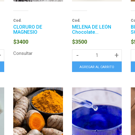
Cod.
Cod.
Co
CLORURO DE
MELENA DE LEÓN
B
l
MAGNESIO
Chocolate...
S
$3400
$3500
$
Consultar
+
-
+
AGREGAR AL CARRITO