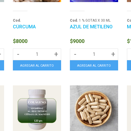
Cod.
Cod.
1 % GOTAS X 30 ML
Co
CÚRCUMA
AZUL DE METILENO
M
$8000
$9000
$
+
-
+
-
+
AGREGAR AL CARRITO
AGREGAR AL CARRITO