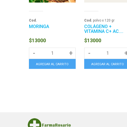
Cod.
Cod.
polvo x 120 gr
MORINGA
COLÁGENO +
VITAMINA C+ AC....
$13000
$13000
-
+
-
AGREGAR AL CARRITO
AGREGAR AL CARRITO