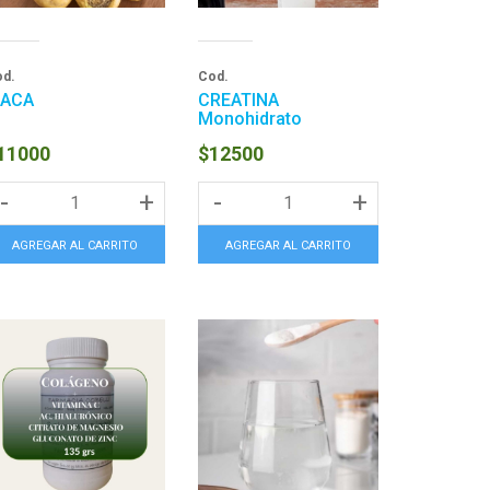
d.
Cod.
ACA
CREATINA
Monohidrato
11000
$12500
-
+
-
+
AGREGAR AL CARRITO
AGREGAR AL CARRITO