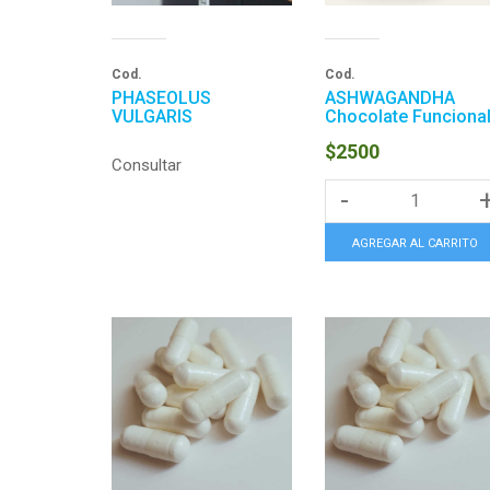
Cod.
Cod.
PHASEOLUS
ASHWAGANDHA
VULGARIS
Chocolate Funciona
$2500
Consultar
-
AGREGAR AL CARRITO