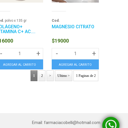
d.
polvo x 135 gr
Cod.
OLÁGENO+
MAGNESIO CITRATO
ITAMINA C+ AC....
16000
$19000
-
+
-
+
AGREGAR AL CARRITO
AGREGAR AL CARRITO
1
2
>
Ultimo >
1 Paginas de 2
Email: farmaciacobelli@hotmail.com