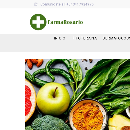
Comunicate al:
+543417924975
INICIO
FITOTERAPIA
DERMATOCOS